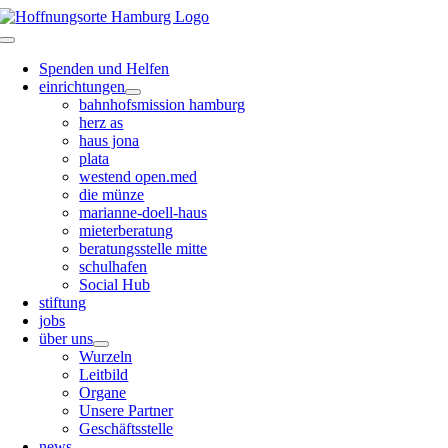
Zum
Inhalt
Toggle
springen
Navigation
Spenden und Helfen
einrichtungen
bahnhofsmission hamburg
herz as
haus jona
plata
westend open.med
die münze
marianne-doell-haus
mieterberatung
beratungsstelle mitte
schulhafen
Social Hub
stiftung
jobs
über uns
Wurzeln
Leitbild
Organe
Unsere Partner
Geschäftsstelle
news